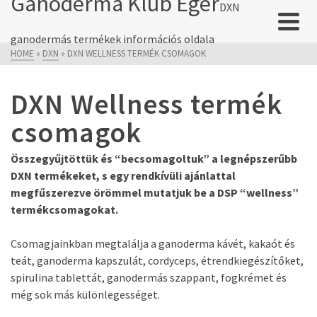
Ganoderma Klub Eger
DXN
ganodermás termékek információs oldala
HOME
»
DXN
»
DXN WELLNESS TERMÉK CSOMAGOK
DXN Wellness termék
csomagok
Összegyűjtöttük és “becsomagoltuk” a legnépszerűbb
DXN termékeket, s egy rendkívüli ajánlattal
megfűszerezve örömmel mutatjuk be a DSP “wellness”
termékcsomagokat.
Csomagjainkban megtalálja a ganoderma kávét, kakaót és
teát, ganoderma kapszulát, cordyceps, étrendkiegészítőket,
spirulina tablettát, ganodermás szappant, fogkrémet és
még sok más különlegességet.