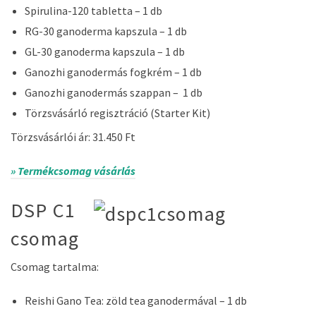
Spirulina-120 tabletta – 1 db
RG-30 ganoderma kapszula – 1 db
GL-30 ganoderma kapszula – 1 db
Ganozhi ganodermás fogkrém – 1 db
Ganozhi ganodermás szappan – 1 db
Törzsvásárló regisztráció (Starter Kit)
Törzsvásárlói ár: 31.450 Ft
» Termékcsomag vásárlás
DSP C1
csomag
Csomag tartalma:
Reishi Gano Tea: zöld tea ganodermával – 1 db