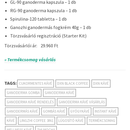
GL-90 ganoderma kapszula – 1 db
RG-90 ganoderma kapszula – 1 db
Spirulina-120 tabletta – 1 db
Ganozhi ganodermás fogkrém 40g – 1 db
Törzsvásárló regisztráció (Starter Kit)
Törzsvásárlói ár: 29.960 Ft
» Termékcsomag vásárlás
TAGS:
CUKORMENTES KÁVÉ
DXN BLACK COFFEE
DXN KÁVÉ
GANODERMA GOMBA
GANODERMA KÁVÉ
GANODERMA KÁVÉ RENDELÉS
GANODERMA KÁVÉ VÁSÁRLÁS
GANODERMÁS KÁVÉ
GOMBÁS KÁVÉ
GYÓGYKÁVÉ
INSTANT KÁVÉ
KÁVÉ
LINGZHI COFFEE 3IN1
LÚGOSÍTÓ KÁVÉ
TERMÉKCSOMAG
WELLNESS KÁVÉ
ZHI MOCHA