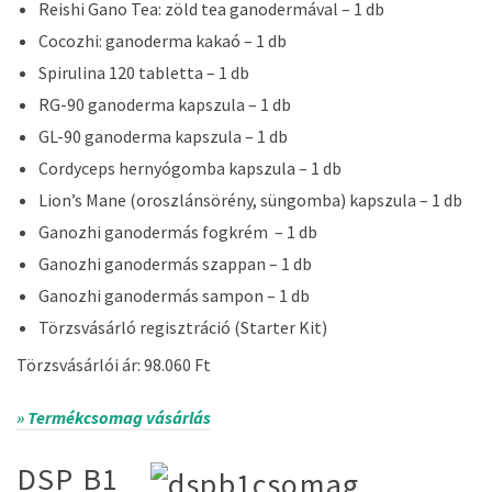
Reishi Gano Tea: zöld tea ganodermával – 1 db
Cocozhi: ganoderma kakaó – 1 db
Spirulina 120 tabletta – 1 db
RG-90 ganoderma kapszula – 1 db
GL-90 ganoderma kapszula – 1 db
Cordyceps hernyógomba kapszula – 1 db
Lion’s Mane (oroszlánsörény, süngomba) kapszula – 1 db
Ganozhi ganodermás fogkrém – 1 db
Ganozhi ganodermás szappan – 1 db
Ganozhi ganodermás sampon – 1 db
Törzsvásárló regisztráció (Starter Kit)
Törzsvásárlói ár: 98.060 Ft
» Termékcsomag vásárlás
DSP B1