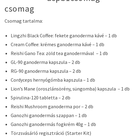
csomag
Csomag tartalma:
Lingzhi Black Coffee: fekete ganoderma kávé – 1 db
Cream Coffee: krémes ganoderma kávé – 1 db
Reishi Gano Tea: zöld tea ganodermával – 1 db
GL-90 ganoderma kapszula – 2 db
RG-90 ganoderma kapszula – 2 db
Cordyceps hernyógómba kapszula – 1 db
Lion’s Mane (oroszlánsörény, süngomba) kapszula – 1 db
Spirulina-120 tabletta – 2 db
Reishi Mushroom ganoderma por – 2 db
Ganozhi ganodermás szappan – 1 db
Ganozhi ganodermás fogkrém 40g – 1 db
Törzsvásárló regisztráció (Starter Kit)