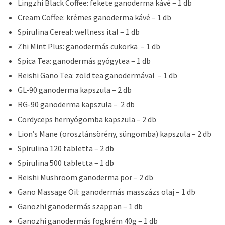
Lingzhi Black Coffee: fekete ganoderma kávé – 1 db
Cream Coffee: krémes ganoderma kávé – 1 db
Spirulina Cereal: wellness ital – 1 db
Zhi Mint Plus: ganodermás cukorka – 1 db
Spica Tea: ganodermás gyógytea – 1 db
Reishi Gano Tea: zöld tea ganodermával – 1 db
GL-90 ganoderma kapszula – 2 db
RG-90 ganoderma kapszula – 2 db
Cordyceps hernyógomba kapszula – 2 db
Lion’s Mane (oroszlánsörény, süngomba) kapszula – 2 db
Spirulina 120 tabletta – 2 db
Spirulina 500 tabletta – 1 db
Reishi Mushroom ganoderma por – 2 db
Gano Massage Oil: ganodermás masszázs olaj – 1 db
Ganozhi ganodermás szappan – 1 db
Ganozhi ganodermás fogkrém 40g – 1 db