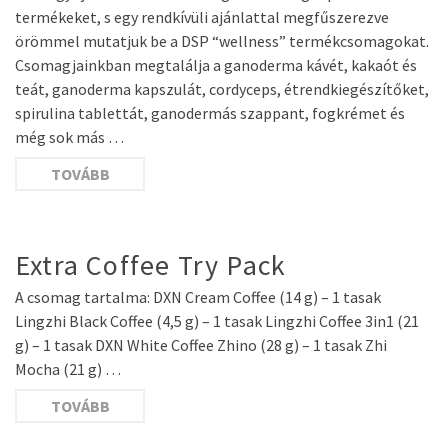
termékeket, s egy rendkívüli ajánlattal megfűszerezve
örömmel mutatjuk be a DSP “wellness” termékcsomagokat.
Csomagjainkban megtalálja a ganoderma kávét, kakaót és
teát, ganoderma kapszulát, cordyceps, étrendkiegészítőket,
spirulina tablettát, ganodermás szappant, fogkrémet és
még sok más …
TOVÁBB
Extra Coffee Try Pack
A csomag tartalma: DXN Cream Coffee (14 g) – 1 tasak
Lingzhi Black Coffee (4,5 g) – 1 tasak Lingzhi Coffee 3in1 (21
g) – 1 tasak DXN White Coffee Zhino (28 g) – 1 tasak Zhi
Mocha (21 g) …
TOVÁBB