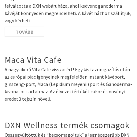
felváltotta a DXN webáruháza, ahol kedvenc ganoderma
kávéját könnyedén megrendelheti. A kávét házhoz szállítjuk,
vagy kérheti …
TOVÁBB
Maca Vita Cafe
A nagysikerű Vita Cafe visszatért! Egy kis fazonigazítás után
az európai piac igényeinek megfelelően instant kávéport,
ginszeng-port, Maca (Lepidium meyenii) port és Ganoderma-
kivonatot tartalmaz. Az élvezeti értékét cukor és növényi
eredetű tejszín növeli.
DXN Wellness termék csomagok
Összegyűjtöttük és “becsomagoltuk” a legnépszerűbb DXN