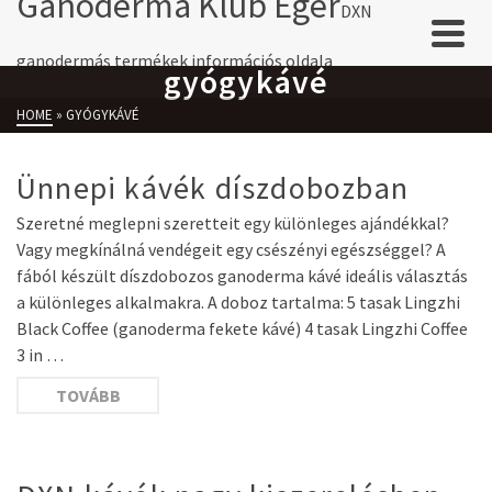
Ganoderma Klub Eger
DXN
ganodermás termékek információs oldala
gyógykávé
HOME
»
GYÓGYKÁVÉ
Ünnepi kávék díszdobozban
Szeretné meglepni szeretteit egy különleges ajándékkal?
Vagy megkínálná vendégeit egy csészényi egészséggel? A
fából készült díszdobozos ganoderma kávé ideális választás
a különleges alkalmakra. A doboz tartalma: 5 tasak Lingzhi
Black Coffee (ganoderma fekete kávé) 4 tasak Lingzhi Coffee
3 in …
TOVÁBB