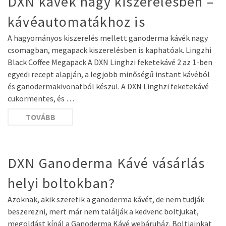
DXN kávék nagy kiszerelésben –
kávéautomatákhoz is
A hagyományos kiszerelés mellett ganoderma kávék nagy
csomagban, megapack kiszerelésben is kaphatóak. Lingzhi
Black Coffee Megapack A DXN Linghzi feketekávé 2 az 1-ben
egyedi recept alapján, a legjobb minőségű instant kávéból
és ganodermakivonatból készül. A DXN Linghzi feketekávé
cukormentes, és …
TOVÁBB
DXN Ganoderma Kávé vásárlás
helyi boltokban?
Azoknak, akik szeretik a ganoderma kávét, de nem tudják
beszerezni, mert már nem találják a kedvenc boltjukat,
megoldást kínál a Ganoderma Kávé webáruház. Boltjainkat