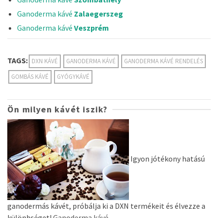
Ganoderma kávé
Zalaegerszeg
Ganoderma kávé
Veszprém
TAGS:
DXN KÁVÉ
GANODERMA KÁVÉ
GANODERMA KÁVÉ RENDELÉS
GOMBÁS KÁVÉ
GYÓGYKÁVÉ
Ön milyen kávét iszik?
Igyon jótékony hatású
ganodermás kávét, próbálja ki a DXN termékeit és élvezze a
különbséget!
Ganoderma kávé