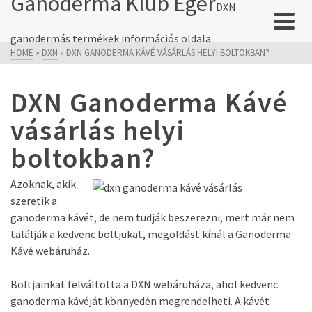
Ganoderma Klub Eger
DXN
ganodermás termékek információs oldala
HOME
»
DXN
»
DXN GANODERMA KÁVÉ VÁSÁRLÁS HELYI BOLTOKBAN?
DXN Ganoderma Kávé
vásárlás helyi
boltokban?
Azoknak, akik
szeretik a
ganoderma kávét, de nem tudják beszerezni, mert már nem
találják a kedvenc boltjukat, megoldást kínál a Ganoderma
Kávé webáruház.
Boltjainkat felváltotta a DXN webáruháza, ahol kedvenc
ganoderma kávéját könnyedén megrendelheti. A kávét