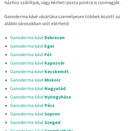
házhoz szállítjuk, vagy kérheti posta pontra is csomagját.
Ganoderma kávé vásárlása személyesen többek között az
alábbi városokban volt elérhető:
Ganoderma kávé
Debrecen
Ganoderma kávé
Eger
Ganoderma kávé
Fót
Ganoderma kávé
Kaposvár
Ganoderma kávé
Kecskemét
Ganoderma kávé
Miskolc
Ganoderma kávé
Nagyatád
Ganoderma kávé
Nyíregyháza
Ganoderma kávé
Pécs
Ganoderma kávé
Sopron
Ganoderma kávé
Szeged
Ganoderma kávé
Szombathely