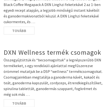
Black Coffee Megapack A DXN Linghzi feketekávé 2 az 1-ben
egyedi recept alapján, a legjobb minőségű instant kávéból
és ganodermakivonatból készül. A DXN Linghzi feketekávé
cukormentes, és …
TOVÁBB
DXN Wellness termék csomagok
Összegyűjtöttük és “becsomagoltuk” a legnépszerűbb DXN
termékeket, s egy rendkívüli ajánlattal megfűszerezve
örömmel mutatjuk be a DSP “wellness” termékcsomagokat.
Csomagjainkban megtalálja a ganoderma kávét, kakaót és
teát, ganoderma kapszulát, cordyceps, étrendkiegészítőket,
spirulina tablettát, ganodermás szappant, fogkrémet és
még sok más …
TOVÁBB