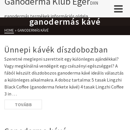
Ganoderma Klub Eger
DXN
ganodermás termékek információs oldala
ganodermás kávé
HOME
»
GANODERMÁS KÁVÉ
Ünnepi kávék díszdobozban
Szeretné meglepni szeretteit egy különleges ajándékkal?
Vagy megkínálná vendégeit egy csészényi egészséggel? A
fából készült díszdobozos ganoderma kávé ideális választás
a különleges alkalmakra. A doboz tartalma: 5 tasak Lingzhi
Black Coffee (ganoderma fekete kávé) 4 tasak Lingzhi Coffee
3 in …
TOVÁBB