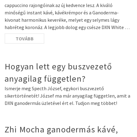
cappuccino rajongóinak az új kedvence lesz. A kiváló
minőségű instant kávé, kávékrémpor és a Ganoderma-
kivonat harmonikus keveréke, melyet egy selymes lágy
habréteg koronáz. A legjobb dolog egy csésze DXN White …
TOVÁBB
Hogyan lett egy buszvezető
anyagilag független?
Ismerje meg Specth József, egykori buszvezető
sikertörténetét! József ma már anyagilag független, amit a
DXN ganodermás üzletével ért el. Tudjon meg többet!
Zhi Mocha ganodermás kávé,