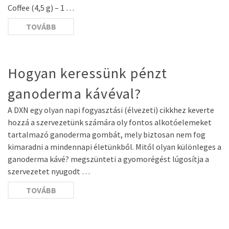
Coffee (4,5 g) – 1 …
TOVÁBB
Hogyan keressünk pénzt
ganoderma kávéval?
A DXN egy olyan napi fogyasztási (élvezeti) cikkhez keverte
hozzá a szervezetünk számára oly fontos alkotóelemeket
tartalmazó ganoderma gombát, mely biztosan nem fog
kimaradni a mindennapi életünkből. Mitől olyan különleges a
ganoderma kávé? megszünteti a gyomorégést lúgosítja a
szervezetet nyugodt …
TOVÁBB