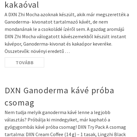
kakaóval
A DXN Zhi Mocha azoknak készült, akik már megszerették a
Ganoderma- kivonatot tartalmazó kávét, de nem
mondanának le a csokoládé ízéről sem. A gazdag aromájú
DXN Zhi Mocha válogatott kávészemekből készült instant
kávépor, Ganoderma-kivonat és kakaópor keveréke.
Összetevők: növényi eredetű …
TOVÁBB
DXN Ganoderma kávé próba
csomag
Nem tudja melyik ganoderma kávé lenne a legjobb
választás? Próbálja ki mindegyiket, már kapható a
gyógygombás kávé próba csomag! DXN Try Pack A csomag
tartalma: DXN Cream Coffee (14 g) – 1 tasak, Lingzhi Black