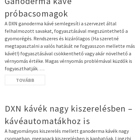
Ganoderma kávé
próbacsomagok
A DXN ganoderma kávé semlegesíti a szervezet által
felhalmozott savakat, fogyasztásával megszüntethető a
gyomorégés. Rendszeres és kizárólagos (Ha szeretné
megtapasztalni a valós hatását ne fogyasszon mellette más
kávét!) fogyasztásával csökkenthető vagy akár növelhető a
vérnyomás értéke. Magas vérnyomás problémával küzdők is
fogyaszthatják. …
TOVÁBB
DXN kávék nagy kiszerelésben –
kávéautomatákhoz is
A hagyományos kiszerelés mellett ganoderma kávék nagy
csomagban, megapack kiszerelésben is kaphatóak. Lingzhi