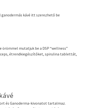
l ganodermás kávé itt szerezhető be
ve örömmel mutatjuk be a DSP “wellness”
ps, étrendkiegészítőket, spirulina tablettát,
 kávé
éport és Ganoderma-kivonatot tartalmaz.