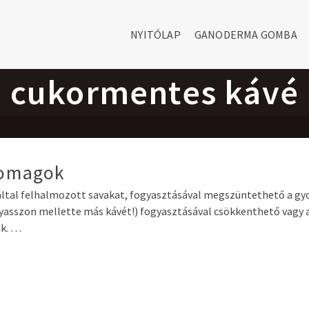
NYITÓLAP
GANODERMA GOMBA
cukormentes kávé
somagok
által felhalmozott savakat, fogyasztásával megszüntethető a gy
gyasszon mellette más kávét!) fogyasztásával csökkenthető vagy 
ák. …