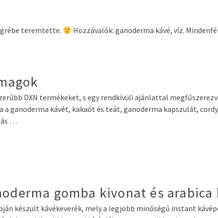
ögrébe teremtette.
Hozzávalók: ganoderma kávé, víz. Mindenfé
omagok
erűbb DXN termékeket, s egy rendkívüli ajánlattal megfűszerez
 ganoderma kávét, kakaót és teát, ganoderma kapszulát, cordyce
más …
anoderma gomba kivonat és arabica
lapján készült kávékeverék, mely a legjobb minőségű instant káv