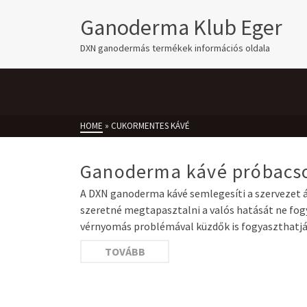
Ganoderma Klub Eger
DXN ganodermás termékek információs oldala
HOME
»
CUKORMENTES KÁVÉ
Ganoderma kávé próbac
A DXN ganoderma kávé semlegesíti a szervezet 
szeretné megtapasztalni a valós hatását ne fo
vérnyomás problémával küzdők is fogyaszthatj
TOVÁBB