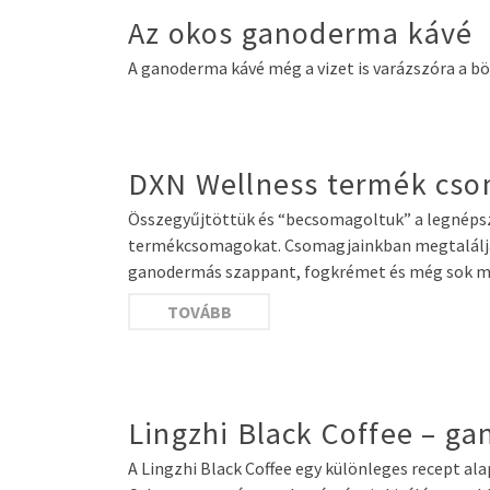
Az okos ganoderma kávé
A ganoderma kávé még a vizet is varázszóra a b
DXN Wellness termék cs
Összegyűjtöttük és “becsomagoltuk” a legnépsz
termékcsomagokat. Csomagjainkban megtalálja a
ganodermás szappant, fogkrémet és még sok 
TOVÁBB
Lingzhi Black Coffee – g
A Lingzhi Black Coffee egy különleges recept a