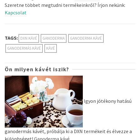
Szeretne többet megtudni termékeinkről? Írjon nekünk:
Kapcsolat
TAGS:
DXN KÁVÉ
GANODERMA
GANODERMA KÁVÉ
GANODERMÁS KÁVÉ
KÁVÉ
Ön milyen kávét iszik?
Igyon jótékony hatású
ganodermás kávét, próbálja ki a DXN termékeit és élvezze a
különbséget!
Ganoderma kávé