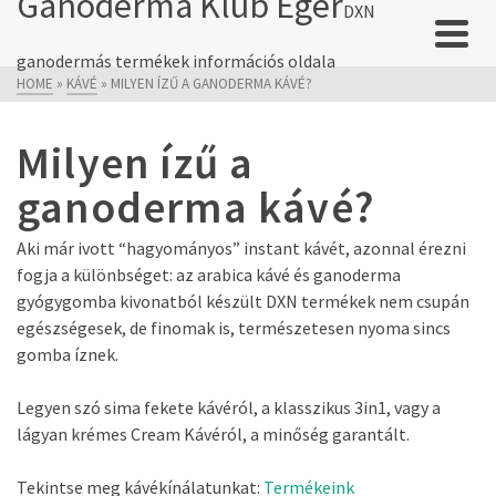
Ganoderma Klub Eger
DXN
ganodermás termékek információs oldala
HOME
»
KÁVÉ
»
MILYEN ÍZŰ A GANODERMA KÁVÉ?
Milyen ízű a
ganoderma kávé?
Aki már ivott “hagyományos” instant kávét, azonnal érezni
fogja a különbséget: az arabica kávé és ganoderma
gyógygomba kivonatból készült DXN termékek nem csupán
egészségesek, de finomak is, természetesen nyoma sincs
gomba íznek.
Legyen szó sima fekete kávéról, a klasszikus 3in1, vagy a
lágyan krémes Cream Kávéról, a minőség garantált.
Tekintse meg kávékínálatunkat:
Termékeink