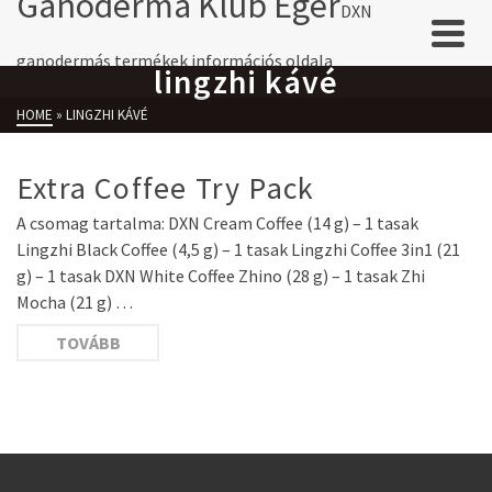
Ganoderma Klub Eger
DXN
ganodermás termékek információs oldala
lingzhi kávé
HOME
»
LINGZHI KÁVÉ
Extra Coffee Try Pack
A csomag tartalma: DXN Cream Coffee (14 g) – 1 tasak
Lingzhi Black Coffee (4,5 g) – 1 tasak Lingzhi Coffee 3in1 (21
g) – 1 tasak DXN White Coffee Zhino (28 g) – 1 tasak Zhi
Mocha (21 g) …
TOVÁBB