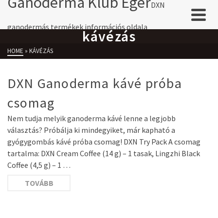
Ganoderma Klub Eger
DXN
ganodermás termékek információs oldala
kávézás
HOME
»
KÁVÉZÁS
DXN Ganoderma kávé próba
csomag
Nem tudja melyik ganoderma kávé lenne a legjobb
választás? Próbálja ki mindegyiket, már kapható a
gyógygombás kávé próba csomag! DXN Try Pack A csomag
tartalma: DXN Cream Coffee (14 g) – 1 tasak, Lingzhi Black
Coffee (4,5 g) – 1 …
TOVÁBB