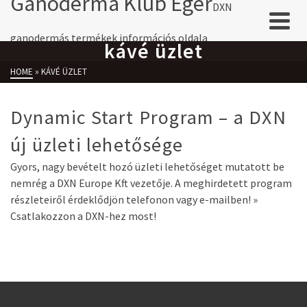
Ganoderma Klub Eger
DXN
ganodermás termékek információs oldala
kávé üzlet
HOME
»
KÁVÉ ÜZLET
Dynamic Start Program – a DXN
új üzleti lehetősége
Gyors, nagy bevételt hozó üzleti lehetőséget mutatott be
nemrég a DXN Europe Kft vezetője. A meghirdetett program
részleteiről érdeklődjön telefonon vagy e-mailben! »
Csatlakozzon a DXN-hez most!