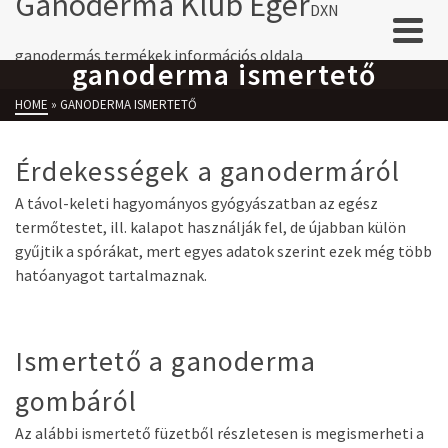
Ganoderma Klub Eger
DXN
ganodermás termékek információs oldala
ganoderma ismertető
HOME
»
GANODERMA ISMERTETŐ
Érdekességek a ganodermáról
A távol-keleti hagyományos gyógyászatban az egész
termőtestet, ill. kalapot használják fel, de újabban külön
gyűjtik a spórákat, mert egyes adatok szerint ezek még több
hatóanyagot tartalmaznak.
Ismertető a ganoderma
gombáról
Az alábbi ismertető füzetből részletesen is megismerheti a