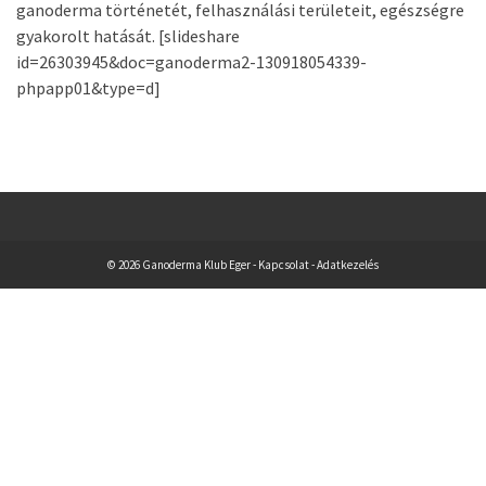
ganoderma történetét, felhasználási területeit, egészségre
gyakorolt hatását. [slideshare
id=26303945&doc=ganoderma2-130918054339-
phpapp01&type=d]
© 2026 Ganoderma Klub Eger -
Kapcsolat
-
Adatkezelés