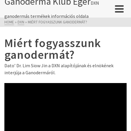
Ganoderma Klub Eger
DXN
ganodermás termékek információs oldala
HOME
»
DXN
»
MIÉRT FOGYASSZUNK GANODERMÁT?
Miért fogyasszunk
ganodermát?
Dato’ Dr. Lim Siow Jin a DXN alapítójának és elnökének
interjúja a Ganodermáról.