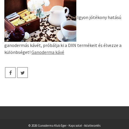
Igyon jótékony hatású
ganodermás kávét, próbálja ki a DXN termékeit és élvezze a
különbséget!
Ganoderma kávé
© 2026 Ganoderma Klub Eger -
Kapcsolat
-
Adatkezelés