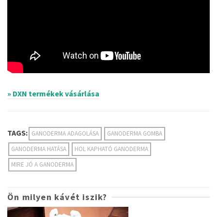
» DXN termékek vásárlása
TAGS:
GANODERMA ADAGOLÁSA
GANODERMA GOMBA
GANODERMA HATÁSA
HOL KAPHATÓ GANODERMA
MIRE JÓ A GANODERMA
Ön milyen kávét iszik?