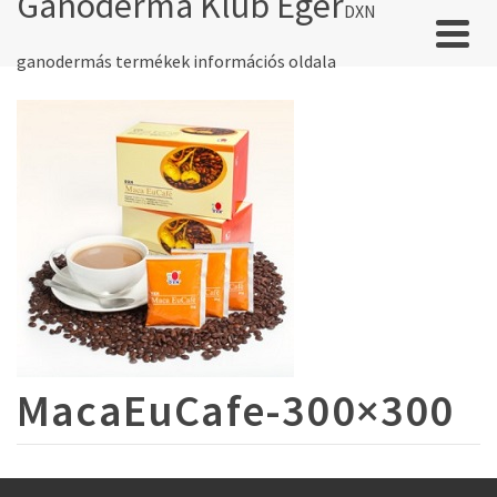
Ganoderma Klub Eger
DXN
ganodermás termékek információs oldala
MacaEuCafe-300×300