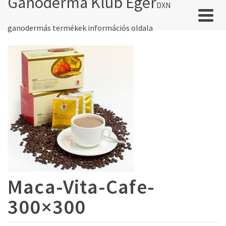
Ganoderma Klub Eger
DXN
ganodermás termékek információs oldala
Maca-Vita-Cafe-
300×300