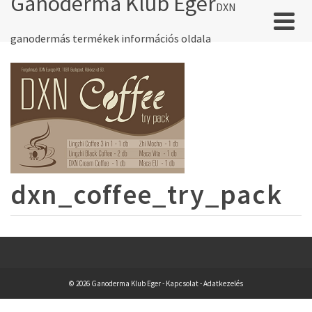
Ganoderma Klub Eger
DXN
ganodermás termékek információs oldala
dxn_coffee_try_pack
© 2026 Ganoderma Klub Eger -
Kapcsolat
-
Adatkezelés