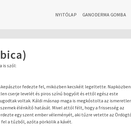
NYITÓLAP
GANODERMA GOMBA
bica)
 is szól:
cskepásztor fedezte fel, miközben kecskéit legeltette. Napközben
en cserje levelét és piros színű bogyóit és ettől egész este
yugodtak voltak. Káldi másnap maga is megkóstolta az ismeretle
szemek élénkítő hatását. Mivel attól félt, hogy a frissesség az
érdezte egy szent ember véleményét, aki tűzre vetette az Ördögt
 fel a tűzből, azóta pörkölik a kávét.