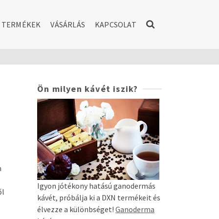
TERMÉKEK
VÁSÁRLÁS
KAPCSOLAT
Ön milyen kávét iszik?
n
Igyon jótékony hatású ganodermás
ől
kávét, próbálja ki a DXN termékeit és
élvezze a különbséget!
Ganoderma