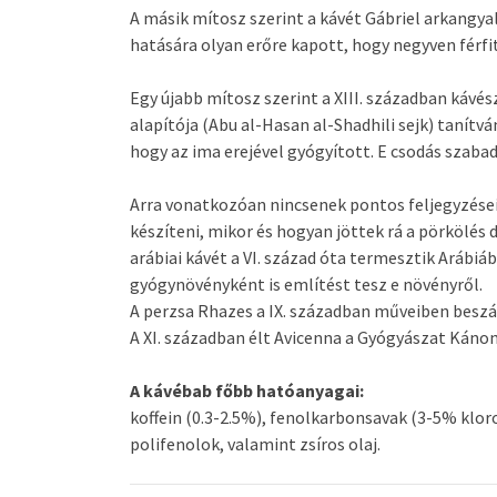
A másik mítosz szerint a kávét Gábriel arkangyal
hatására olyan erőre kapott, hogy negyven férfit
Egy újabb mítosz szerint a XIII. században kávé
alapítója (Abu al-Hasan al-Shadhili sejk) tanítvá
hogy az ima erejével gyógyított. E csodás szaba
Arra vonatkozóan nincsenek pontos feljegyzésein
készíteni, mikor és hogyan jöttek rá a pörkölés d
arábiai kávét a VI. század óta termesztik Arábi
gyógynövényként is említést tesz e növényről.
A perzsa Rhazes a IX. században műveiben beszá
A XI. században élt Avicenna a Gyógyászat Kánon
A kávébab főbb hatóanyagai:
koffein (0.3-2.5%), fenolkarbonsavak (3-5% klor
polifenolok, valamint zsíros olaj.