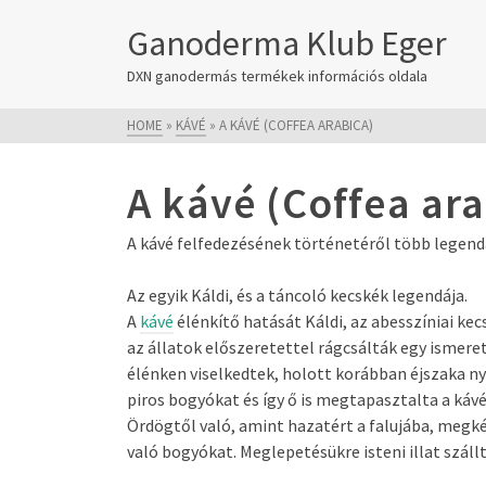
Ganoderma Klub Eger
DXN ganodermás termékek információs oldala
HOME
»
KÁVÉ
»
A KÁVÉ (COFFEA ARABICA)
A kávé (Coffea ara
A kávé felfedezésének történetéről több legenda
Az egyik Káldi, és a táncoló kecskék legendája.
A
kávé
élénkítő hatását Káldi, az abesszíniai ke
az állatok előszeretettel rágcsálták egy ismeretl
élénken viselkedtek, holott korábban éjszaka n
piros bogyókat és így ő is megtapasztalta a kávé
Ördögtől való, amint hazatért a falujába, megk
való bogyókat. Meglepetésükre isteni illat szállt