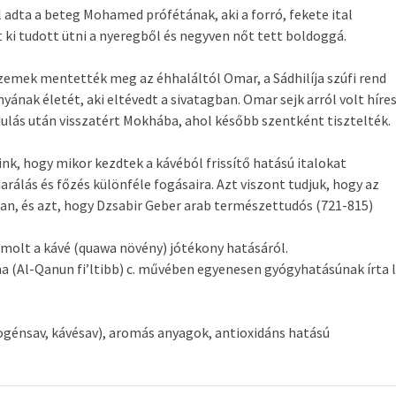
 adta a beteg Mohamed prófétának, aki a forró, fekete ital
 ki tudott ütni a nyeregből és negyven nőt tett boldoggá.
szemek mentették meg az éhhaláltól Omar, a Sádhilíja szúfi rend
nyának életét, aki eltévedt a sivatagban. Omar sejk arról volt híres
dulás után visszatért Mokhába, ahol később szentként tisztelték.
k, hogy mikor kezdtek a kávéból frissítő hatású italokat
arálás és főzés különféle fogásaira. Azt viszont tudjuk, hogy az
ában, és azt, hogy Dzsabir Geber arab természettudós (721-815)
molt a kávé (quawa növény) jótékony hatásáról.
a (Al-Qanun fi’ltibb) c. művében egyenesen gyógyhatásúnak írta l
ogénsav, kávésav), aromás anyagok, antioxidáns hatású