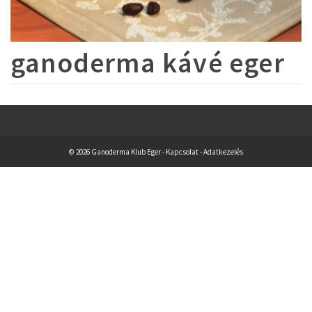
ganoderma kávé eger
© 2026 Ganoderma Klub Eger -
Kapcsolat
-
Adatkezelés