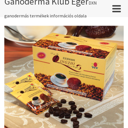
Ganoderma Klub Eger
DXN
ganodermás termékek információs oldala