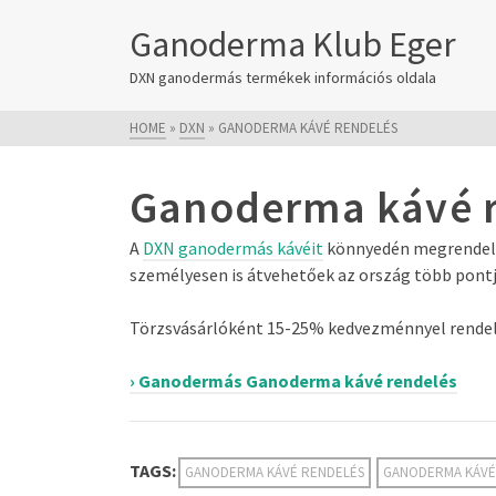
Ganoderma Klub Eger
DXN ganodermás termékek információs oldala
HOME
»
DXN
»
GANODERMA KÁVÉ RENDELÉS
Ganoderma kávé 
A
DXN ganodermás kávéit
könnyedén megrendelh
személyesen is átvehetőek az ország több pontj
Törzsvásárlóként 15-25% kedvezménnyel rende
› Ganodermás Ganoderma kávé rendelés
TAGS:
GANODERMA KÁVÉ RENDELÉS
GANODERMA KÁVÉ