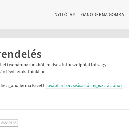
NYITÓLAP
GANODERMA GOMBA
rendelés
eti webáruházunkból, melyek futárszolgálattal vagy
án lévő lerakatainkban.
lhet ganoderma kávét!
Tovább a Törzsvásárlói regisztrációhoz
 VÁSÁRLÁS