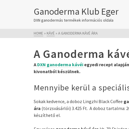
Ganoderma Klub Eger
DXN ganodermás termékek információs oldala
HOME
»
KÁVÉ
»
A GANODERMA KÁVÉ ÁRA
A Ganoderma kávé
A
DXN ganoderma kávéi
egyedi recept alapjá
kivonatból készülnek.
Mennyibe kerül a speciál
Sokak kedvence, a doboz Lingzhi Black Coffee
ga
ára
(törzsvásárlói) 3.425 Ft. A doboz tartalma: 2
készíthető el.
Egy csésze
ganoderma kávé ára
kb. 70 Ft/adag 