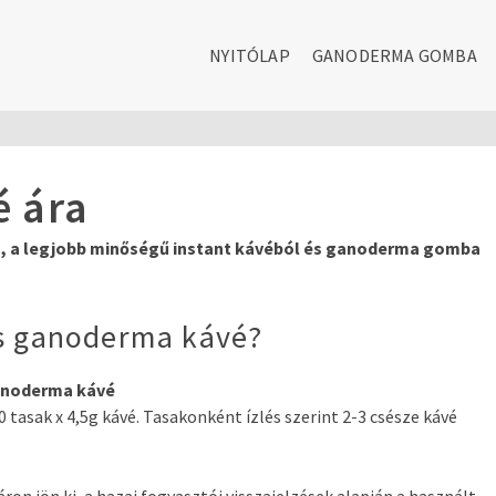
NYITÓLAP
GANODERMA GOMBA
 ára
n, a legjobb minőségű instant kávéból és ganoderma gomba
is ganoderma kávé?
noderma kávé
0 tasak x 4,5g kávé. Tasakonként ízlés szerint 2-3 csésze kávé
áron jön ki, a hazai fogyasztói visszajelzések alapján a használt