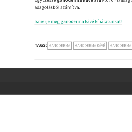
adagolásból számítva.
Ismerje meg ganoderma kávé kínálatunkat!
TAGS:
GANODERMA
GANODERMA KÁVÉ
GANODERMA 