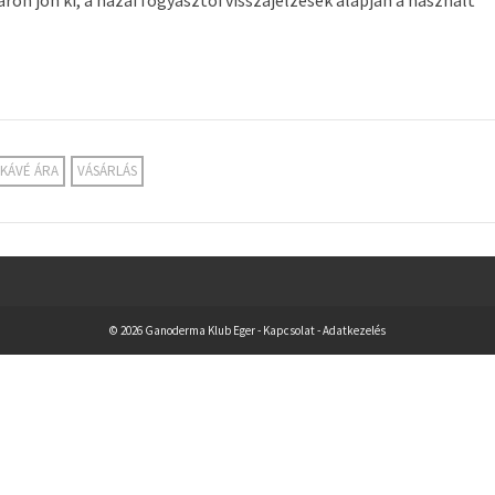
KÁVÉ ÁRA
VÁSÁRLÁS
© 2026 Ganoderma Klub Eger -
Kapcsolat
-
Adatkezelés