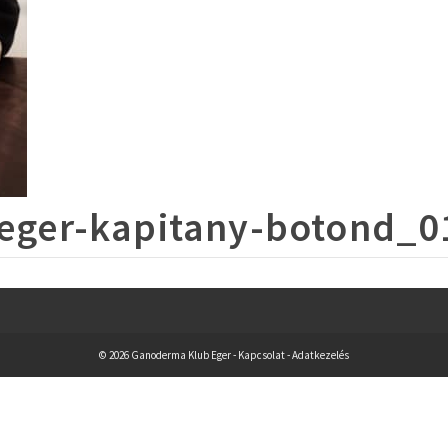
eger-kapitany-botond_0
© 2026 Ganoderma Klub Eger -
Kapcsolat
-
Adatkezelés